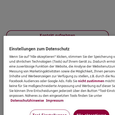
Kontakt aufnehmen
Einstellungen zum Datenschutz
HINWEIS
Wenn Sie auf "Alle akzeptieren" klicken, stimmen Sie der Speicherung 
Wichtiges aus dem Vermittlerrecht
und ähnlichen Technologien (Tools) auf Ihrem Gerät zu. Dadurch ermö
eine zuverlässige Funktion der Website, die Analyse der Websitenutzun
Messung von Marketingaktivitäten sowie die Möglichkeit, Ihnen persona
Inhalte und Werbeanzeigen zur Verfügung zu stellen, z.B. durch die N
Ich bin verpflichtet, Ihnen Auskünfte zu meiner
Facebook Audiences oder Google Ads. Falls Sie
nicht zustimmen
möchten
Person zu geben. Sowohl Ihr Schutz als Verbraucher
keine für Sie maßgeschneiderte Anpassung und Werbung auf dieser Se
sowie auch gesetzliche Regelungen halten mich
Sie können Ihre Entscheidungen jederzeit über den Button "Tool-Eins
dazu an. Ich biete Beratung an, für die
anpassen. Näheres zu den eingesetzten Tools finden Sie unter
Datenschutzhinweise
Impressum
Versicherungsvermittlung erhalte ich Provision,
ferner sonstige Zuwendungen.