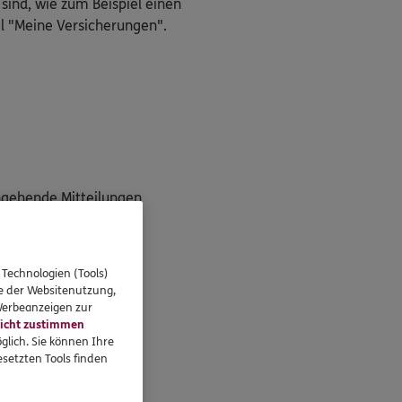
 sind, wie zum Beispiel einen
l "Meine Versicherungen".
ngehende Mitteilungen
g"
 Technologien (Tools)
se der Websitenutzung,
 Werbeanzeigen zur
icht zustimmen
unter!
glich. Sie können Ihre
setzten Tools finden