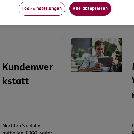
Tool-Einstellungen
Alle akzeptieren
s könnte Sie auch interessier
Kundenwer
kstatt
Möchten Sie dabei
I
mithelfen, ERGO weiter
K