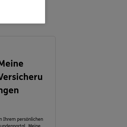
en:
Meine
Versicheru
ngen
n Ihrem persönlichen
undenportal „Meine