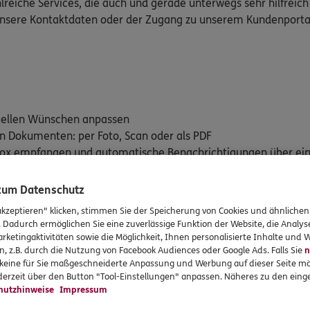
lreiche Services, die auch und gerade unterwegs sehr hilfreich
 unsere Kontaktdaten oder der Zugang zu unserem Kundenporta
duellen Wünschen anpassen
on Dokumenten: per Foto, Scan oder als PDF
stbox empfangen und automatische Benachrichtigungen über ei
en versicherten Leistungen im Blick behalten mit "Mein Vertra
 zum Datenschutz
rte: E-Rezept und Elektronische Patientenakte (ePA)
akzeptieren" klicken, stimmen Sie der Speicherung von Cookies und ähnlichen
. Dadurch ermöglichen Sie eine zuverlässige Funktion der Website, die Analy
rketingaktivitäten sowie die Möglichkeit, Ihnen personalisierte Inhalte und
n, z.B. durch die Nutzung von Facebook Audiences oder Google Ads. Falls Sie
n
dem iTunes App Store (iOS) oder Google Play Store (Android) her
r keine für Sie maßgeschneiderte Anpassung und Werbung auf dieser Seite mö
erzeit über den Button "Tool-Einstellungen" anpassen. Näheres zu den einge
hutzhinweise
Impressum
für iOS downloaden