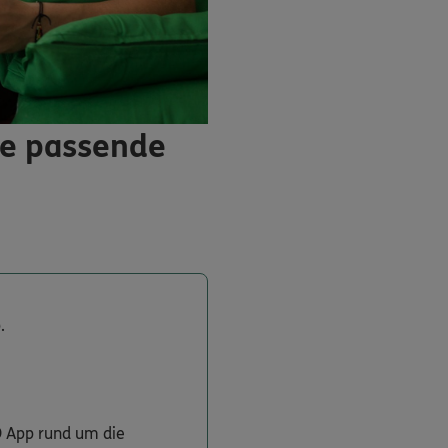
ie passende
.
O App rund um die