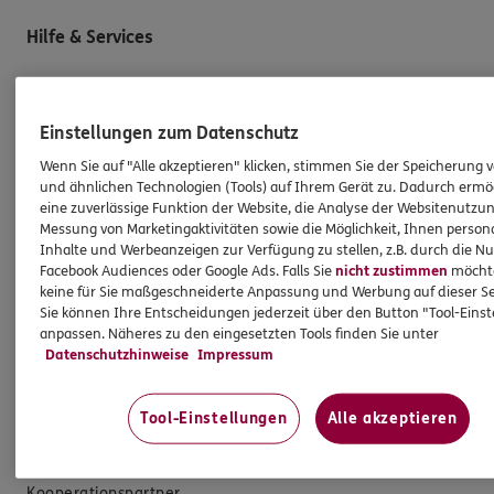
Hilfe & Services
E-Mail schreiben
Schaden melden
Einstellungen zum Datenschutz
Erstkontaktinformationen
Wenn Sie auf "Alle akzeptieren" klicken, stimmen Sie der Speicherung 
und ähnlichen Technologien (Tools) auf Ihrem Gerät zu. Dadurch ermö
EU-Offenlegungsvereinbarung
eine zuverlässige Funktion der Website, die Analyse der Websitenutzun
Messung von Marketingaktivitäten sowie die Möglichkeit, Ihnen persona
Datenverarbeitung
Inhalte und Werbeanzeigen zur Verfügung zu stellen, z.B. durch die N
Facebook Audiences oder Google Ads. Falls Sie
nicht zustimmen
möchten
Das könnte Sie auch interessieren
keine für Sie maßgeschneiderte Anpassung und Werbung auf dieser Se
Sie können Ihre Entscheidungen jederzeit über den Button "Tool-Eins
anpassen. Näheres zu den eingesetzten Tools finden Sie unter
Unsere Agentur
Datenschutzhinweise
Impressum
Referenzen
Tool-Einstellungen
Alle akzeptieren
Standorte
Sponsoring
Kooperationspartner