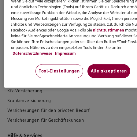
Wenn Sie auf "Alle akzeptieren" klicken, stimmen Sie der Speicherung 
und ähnlichen Technologien (Tools) auf Ihrem Gerät zu. Dadurch ermö
eine zuverlässige Funktion der Website, die Analyse der Websitenutzun
Messung von Marketingaktivitäten sowie die Möglichkeit, Ihnen persona
Inhalte und Werbeanzeigen zur Verfügung zu stellen, z.B. durch die N
Facebook Audiences oder Google Ads. Falls Sie
nicht zustimmen
möchten
keine für Sie maßgeschneiderte Anpassung und Werbung auf dieser Se
Sie können Ihre Entscheidungen jederzeit über den Button "Tool-Eins
anpassen. Näheres zu den eingesetzten Tools finden Sie unter
Datenschutzhinweise
Impressum
Produkte
Tool-Einstellungen
Alle akzeptieren
Zahnversicherungen
Kfz-Versicherung
Krankenversicherung
Versicherungen für den privaten Bedarf
Versicherungen für Geschäftskunden
Hilfe & Services