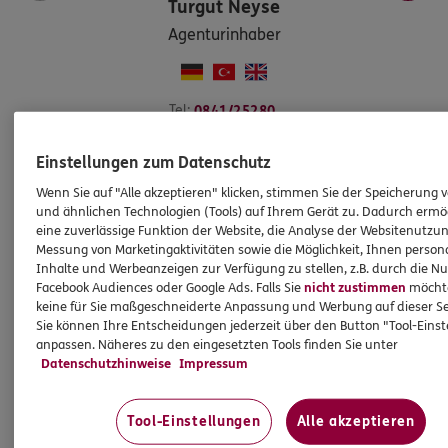
Turgut
Neyse
Agenturinhaber
Tel:
0841/25280
turgut.neyse@ergo.de
Einstellungen zum Datenschutz
Mobil:
0171/8329983
Wenn Sie auf "Alle akzeptieren" klicken, stimmen Sie der Speicherung 
und ähnlichen Technologien (Tools) auf Ihrem Gerät zu. Dadurch ermö
eine zuverlässige Funktion der Website, die Analyse der Websitenutzun
Messung von Marketingaktivitäten sowie die Möglichkeit, Ihnen persona
Inhalte und Werbeanzeigen zur Verfügung zu stellen, z.B. durch die N
Facebook Audiences oder Google Ads. Falls Sie
nicht zustimmen
möchten
keine für Sie maßgeschneiderte Anpassung und Werbung auf dieser Se
Damit Sie Ihre Zukunft optimistisch gestalten können:
Sie können Ihre Entscheidungen jederzeit über den Button "Tool-Eins
wir beraten Sie gerne rund um Versicherungen und
anpassen. Näheres zu den eingesetzten Tools finden Sie unter
Vorsorge. Oder treffen Sie uns persönlich
Datenschutzhinweise
Impressum
in Ingolstadt, Goethestr. 50.
Tool-Einstellungen
Alle akzeptieren
So erreichen Sie uns