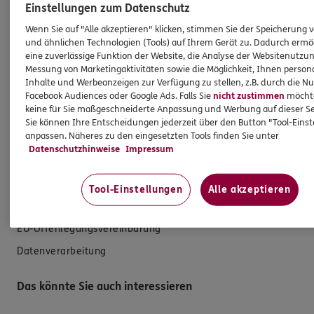
Einstellungen zum Datenschutz
Kfz-Versicherung
Wenn Sie auf "Alle akzeptieren" klicken, stimmen Sie der Speicherung 
und ähnlichen Technologien (Tools) auf Ihrem Gerät zu. Dadurch ermö
Krankenversicherung
eine zuverlässige Funktion der Website, die Analyse der Websitenutzun
Versicherungen für den privaten Bedarf
Messung von Marketingaktivitäten sowie die Möglichkeit, Ihnen persona
Inhalte und Werbeanzeigen zur Verfügung zu stellen, z.B. durch die N
Versicherungen für Geschäftskunden
Facebook Audiences oder Google Ads. Falls Sie
nicht zustimmen
möchten
keine für Sie maßgeschneiderte Anpassung und Werbung auf dieser Se
Sie können Ihre Entscheidungen jederzeit über den Button "Tool-Eins
Hilfe & Services
anpassen. Näheres zu den eingesetzten Tools finden Sie unter
Datenschutzhinweise
Impressum
E-Mail schreiben
Schaden melden
Tool-Einstellungen
Alle akzeptieren
Erstkontaktinformationen
EU-Offenlegungsvereinbarung
Datenverarbeitung
Das könnte Sie auch interessieren