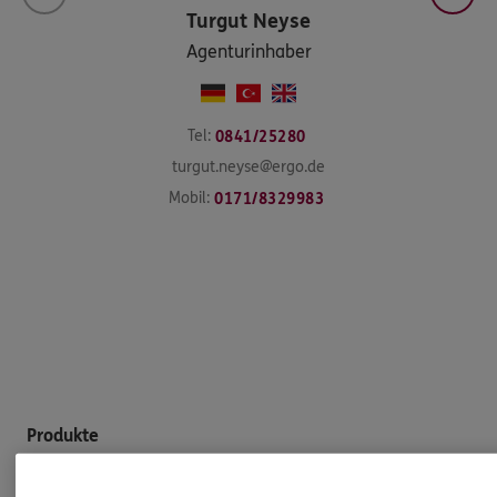
Turgut
Neyse
Agenturinhaber
Tel:
0841/25280
turgut.neyse@ergo.de
Mobil:
0171/8329983
Produkte
Zahnversicherungen