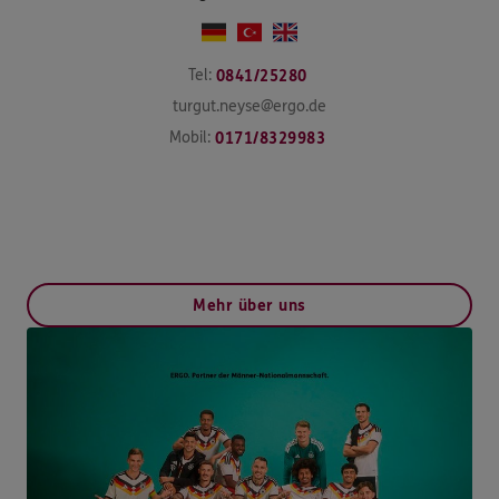
Tel:
0841/25280
turgut.neyse@ergo.de
Mobil:
0171/8329983
Mehr über uns