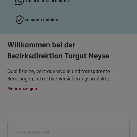
Nachricht schreiben
Schaden melden
Willkommen bei der
Bezirksdirektion Turgut Neyse
Qualifizierte, vertrauensvolle und transparente
Beratungen, attraktive Versicherungsprodukte,
persönliche Betreuung, schnelle Schadensregulierung
Mehr anzeigen
und vielseitigen Service schreiben wir groß.
Versichern heißt verstehen! Deshalb entwickeln wir
unser Angebot für Sie immer weiter.
BEWERTUNGEN