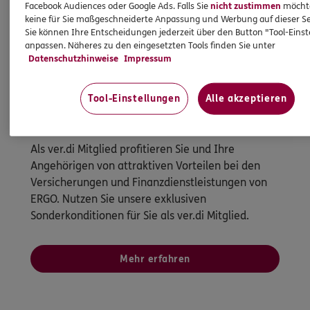
Facebook Audiences oder Google Ads. Falls Sie
nicht zustimmen
möchten
keine für Sie maßgeschneiderte Anpassung und Werbung auf dieser Se
Sie können Ihre Entscheidungen jederzeit über den Button "Tool-Eins
anpassen. Näheres zu den eingesetzten Tools finden Sie unter
Datenschutzhinweise
Impressum
Tool-Einstellungen
Alle akzeptieren
ver.di: Vorteile für ver.di Mitglieder
Als ver.di Mitglied profitieren Sie und Ihre
Angehörigen von attraktiven Vorteilen bei den
Versicherungen und Finanzdienstleistungen von
ERGO. Nutzen Sie unsere exklusiven
Sonderkonditionen für Sie als ver.di Mitglied.
Mehr erfahren