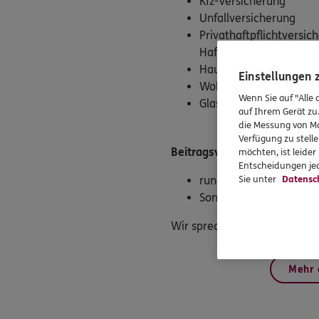
Kfz-Versicherung
Unfallversicherung
Privathaftpflichtversic
Haftpflicht u.a.)
Hausratversicherung
Einstellungen
Wohngebäudeversiche
Wenn Sie auf "Alle 
Glasversicherung
auf Ihrem Gerät zu
die Messung von Ma
Verfügung zu stelle
Beitragsvorteile für ver.di 
möchten, ist leide
Entscheidungen jed
rund 4 % Sonderrabatt 
Sie unter
Datensc
Sonderkonditionen bei 
Wir sprechen gerne mit Ihnen
Mehr 