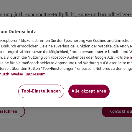
herung (inkl. Hundehalter-Haftpflicht, Haus- und Grundbesitzer-
 zum Datenschutz
rung
akzeptieren" klicken, stimmen Sie der Speicherung von Cookies und ähnlichen
. Dadurch ermöglichen Sie eine zuverlässige Funktion der Website, die Analy
rketingaktivitäten sowie die Möglichkeit, Ihnen personalisierte Inhalte und
n, z.B. durch die Nutzung von Facebook Audiences oder Google Ads. Falls Sie
n
Mitglieder bei Gruppenverträgen
r keine für Sie maßgeschneiderte Anpassung und Werbung auf dieser Seite mö
erzeit über den Button "Tool-Einstellungen" anpassen. Näheres zu den einge
bei Krankenzusatzversicherungen (Sehhilfe, Zahnzusatz, etc.)
hutzhinweise
Impressum
der Krankenvollversicherung
Tool-Einstellungen
Alle akzeptieren
 über die für Sie passende Lösung.
erfahren
Kontakt a