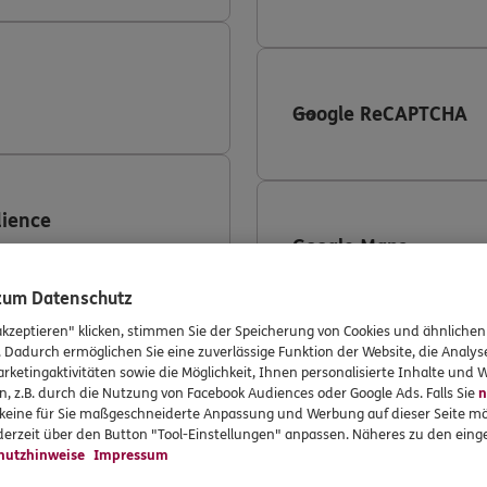
Google ReCAPTCHA
ience
Google Maps
 zum Datenschutz
akzeptieren" klicken, stimmen Sie der Speicherung von Cookies und ähnlichen
 360
. Dadurch ermöglichen Sie eine zuverlässige Funktion der Website, die Analy
rketingaktivitäten sowie die Möglichkeit, Ihnen personalisierte Inhalte und
LinkedIn
n, z.B. durch die Nutzung von Facebook Audiences oder Google Ads. Falls Sie
n
r keine für Sie maßgeschneiderte Anpassung und Werbung auf dieser Seite mö
erzeit über den Button "Tool-Einstellungen" anpassen. Näheres zu den einge
hutzhinweise
Impressum
ing Conversion-