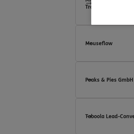
Tracking
Mouseflow
Peaks & Pies GmbH
Taboola Lead-Conve