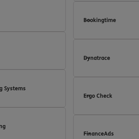
Bookingtime
Dynatrace
g Systems
Ergo Check
ng
FinanceAds