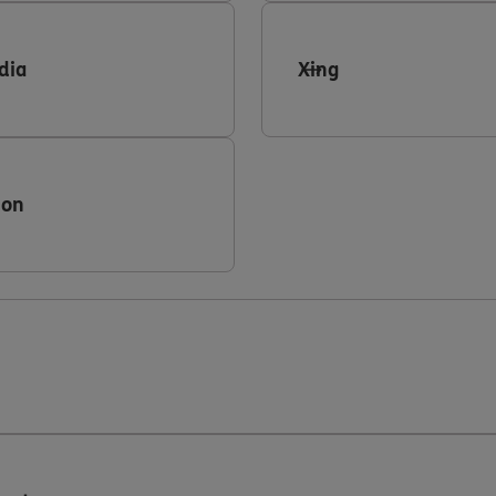
dia
Xing
ion