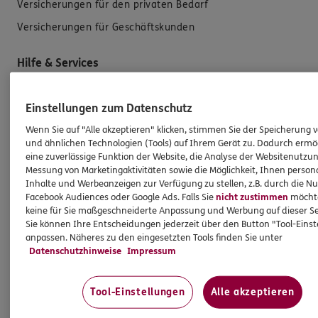
Versicherungen für den privaten Bedarf
Versicherungen für Geschäftskunden
Hilfe & Services
E-Mail schreiben
Einstellungen zum Datenschutz
Schaden melden
Wenn Sie auf "Alle akzeptieren" klicken, stimmen Sie der Speicherung 
und ähnlichen Technologien (Tools) auf Ihrem Gerät zu. Dadurch ermö
Erstkontaktinformationen
eine zuverlässige Funktion der Website, die Analyse der Websitenutzun
EU-Offenlegungsvereinbarung
Messung von Marketingaktivitäten sowie die Möglichkeit, Ihnen persona
Inhalte und Werbeanzeigen zur Verfügung zu stellen, z.B. durch die N
Datenverarbeitung
Facebook Audiences oder Google Ads. Falls Sie
nicht zustimmen
möchten
keine für Sie maßgeschneiderte Anpassung und Werbung auf dieser Se
Sie können Ihre Entscheidungen jederzeit über den Button "Tool-Eins
Das könnte Sie auch interessieren
anpassen. Näheres zu den eingesetzten Tools finden Sie unter
Datenschutzhinweise
Impressum
Unsere Agentur
Referenzen
Tool-Einstellungen
Alle akzeptieren
Standorte