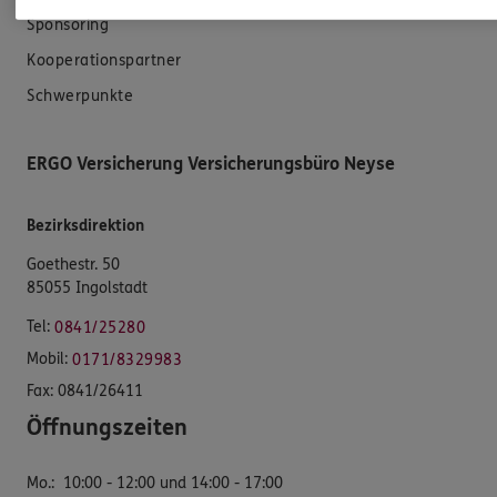
Sponsoring
Kooperationspartner
Schwerpunkte
ERGO Versicherung Versicherungsbüro Neyse
Bezirksdirektion
Goethestr. 50
85055 Ingolstadt
Tel:
0841/25280
Mobil:
0171/8329983
Fax:
0841/26411
Öffnungszeiten
Mo.
:
10:00 - 12:00 und 14:00 - 17:00